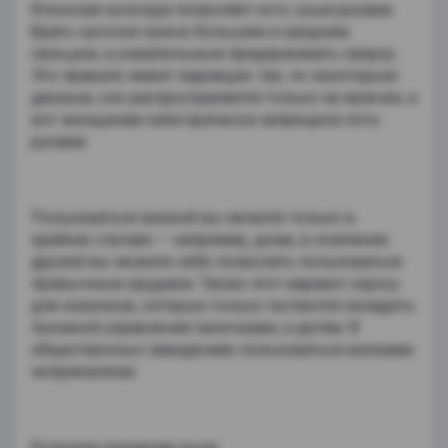
Японская культура позволяет есть суши руками.
Брать кусочки нужно большим и средним
пальцем, а указательным придерживать сверху.
Это правило имеет вариации: так, по некоторым
данным, оно распространяется только на мужчин, а
вот женщинам категорически запрещено есть
руками.
Пользоваться вилкой вы можете только в
крайних случаях — например, дома, в компании
друзей вы можете себе позволить пользоваться
привычным орудием. Также этот вариант хорош
для новичков, которые только пытаются овладеть
техникой управления палочками, и детям. В
общественных заведениях пользоваться вилками
неприемлемо.
Культура поедания суши