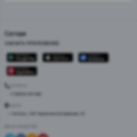
Сатори
СКАЧАТЬ ПРИЛОЖЕНИЕ
ТЕЛЕФОН
+7 (8453) 999-880
АДРЕС
г. Энгельс, 148-Черниговской Дивизии, 25
МЫ В СОЦСЕТЯХ