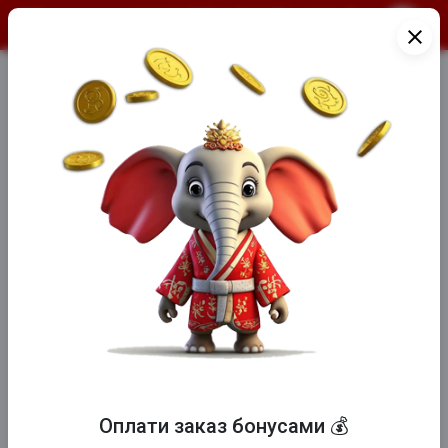
КАК ПРАВИЛЬНО Е...
close
Оплати заказ бонусами 💰