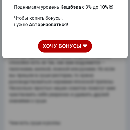
Поднимаем уровень
Кешбэка
с 3% до
10%😍
Чтобы копить бонусы,
нужно
Авторизоваться!
КАК ПРАВИЛЬНО ЕСТЬ СУШИ И РОЛЛЫ
ХОЧУ БОНУСЫ ❤
Если вы сделали заказ суши на дом, то можно
спокойно есть их так, как вам вздумается —
палочками, вилкой, ложкой или руками. Но если
вы пришли в суши-ресторан, то нужно
руководствоваться нормами японской трапезы.
Несколько простых наших советов помогут вам
чувствовать себя уверенно и удивить друзей
знаниями о суши.
Чем есть суши и роллы