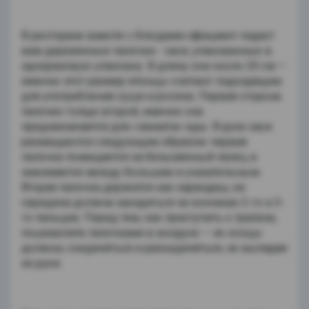
В ресторане вместе с блюдами официант подаст
вам деревянные палочки - хаси, упакованные в
одноразовую упаковку. В длину они около 20 см —
именно этот размер японцы считают подходящим
для употребления суши и роллов. Первая сторона
палочек толще второй, именно она
предназначается для «захвата» еды. В руке хаси
размещаются следующим образом: первая
палочка помещается на безымянный палец и
зажимается между большим и указательным.
Вторая палочка держится как карандаш, ее
середина должна находиться на кончиках 2-го и 3-
го пальцев. Перед тем, как приступить к трапезе,
пошевелите палочками в воздухе — их концы
должны соединяться и разъединяться, не выпадая
из руки.