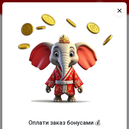
О продукте
close
АЛЯСКА (10 шт)
Оплати заказ бонусами 💰