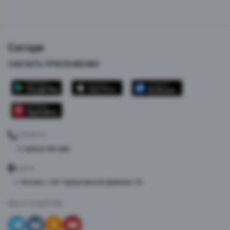
Сатори
СКАЧАТЬ ПРИЛОЖЕНИЕ
ТЕЛЕФОН
+7 (8453) 999-880
АДРЕС
г. Энгельс, 148-Черниговской Дивизии, 25
МЫ В СОЦСЕТЯХ