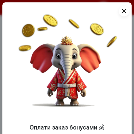
О продукте
close
ЧИКЕН ТЕМПУРА (10ШТ)
Оплати заказ бонусами 💰