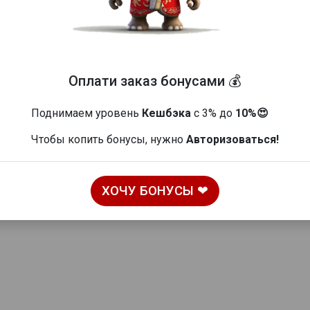
Оплати заказ бонусами 💰
Поднимаем уровень
Кешбэка
с 3% до
10%😍
Чтобы копить бонусы, нужно
Авторизоваться!
ХОЧУ БОНУСЫ ❤